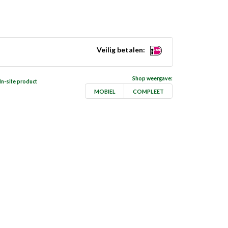
Veilig betalen:
Shop weergave:
In-site product
MOBIEL
COMPLEET